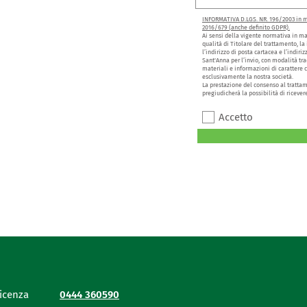
INFORMATIVA D.LGS. NR. 196/2003 in ma
2016/679 (anche definito GDPR).
Ai sensi della vigente normativa in ma
qualità di Titolare del trattamento, la 
l’indirizzo di posta cartacea e l’indiri
Sant'Anna per l’invio, con modalità tra
materiali e informazioni di carattere
esclusivamente la nostra società.
La prestazione del consenso al trattam
pregiudicherà la possibilità di ricever
Accetto
Vicenza
0444 360590