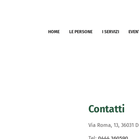
HOME
LE PERSONE
I SERVIZI
EVEN
Contatti
Via Roma, 13, 36031 D
Tel:
0444 360590