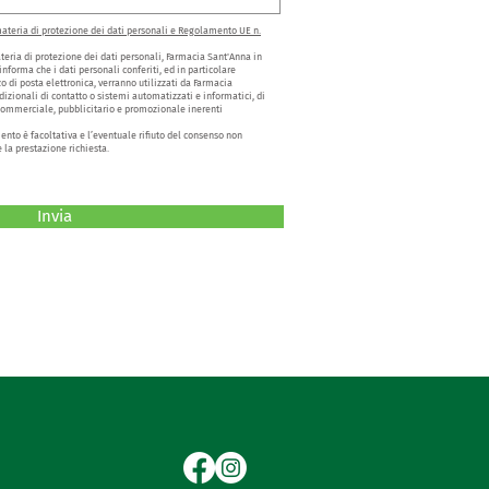
teria di protezione dei dati personali e Regolamento UE n.
teria di protezione dei dati personali, Farmacia Sant'Anna in
informa che i dati personali conferiti, ed in particolare
zzo di posta elettronica, verranno utilizzati da Farmacia
dizionali di contatto o sistemi automatizzati e informatici, di
 commerciale, pubblicitario e promozionale inerenti
ento è facoltativa e l’eventuale rifiuto del consenso non
e la prestazione richiesta.
Invia