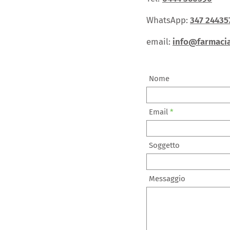
WhatsApp:
347 24435
email:
info@farmacia
Nome
Email
Soggetto
Messaggio