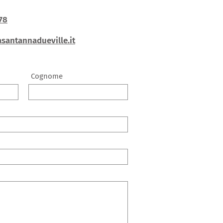
78
santannadueville.it
Cognome