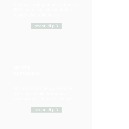
L’elettrocardiogramma a riposo o
ECG è un esame strumentale e
diagnostico utile per lo...
scopri di più
HOLTER
PRESSORIO
Misura i valori della pressione
arteriosa e della frequenza
cardiaca nell’arco delle 24 ore...
scopri di più