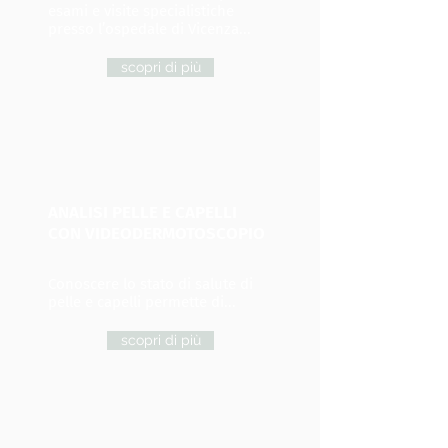
esami e visite specialistiche
presso l’ospedale di Vicenza...
scopri di più
ANALISI PELLE E CAPELLI
CON VIDEODERMOTOSCOPIO
Conoscere lo stato di salute di
pelle e capelli permette di...
scopri di più