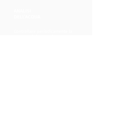
ANALISI
DELL’ACQUA
Controllare periodicamente la
purezza dell'acqua è una
necessità per...
scopri di più
FORATURA
DEI LOBI
Viene eseguita in piena sicurezza
e igiene con un dispositivo a
pistola...