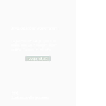
MISURAZIONE PRESSIONE
La pressione sanguigna è la
forza con cui il sangue viene
spinto dal cuore nei vasi...
scopri di più
ECG
Elettrocardiogramma