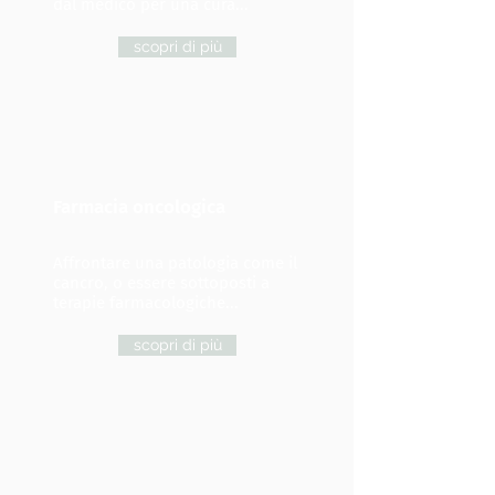
dal medico per una cura...
scopri di più
Farmacia oncologica
Affrontare una patologia come il
cancro, o essere sottoposti a
terapie farmacologiche...
scopri di più