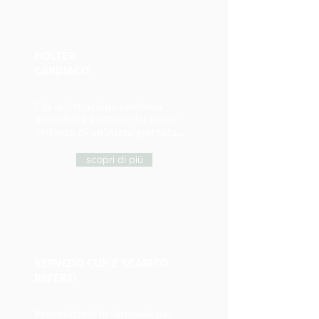
HOLTER
CARDIACO
È la registrazione continua
dell'attività elettrica del cuore
nell’arco di un’intera giornata...
scopri di più
SERVIZIO CUP E SCARICO
REFERTI
Prenotazioni in farmacia per