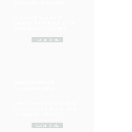
Autoanalisi del sangue
Permette di misurare dei
parametri fondamentali per la
prevenzione di importanti...
scopri di più
INR (International
Normalized Ratio)
L'INR (International Normalized
Ratio) è una modalità di calcolo
utilizzata per esprimere...
scopri di più