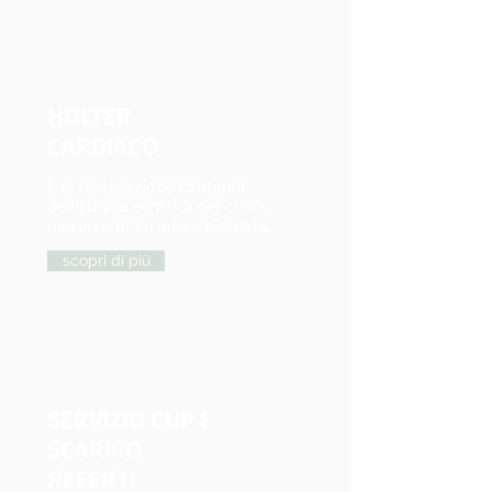
HOLTER
CARDIACO
È la registrazione continua
dell'attività elettrica del cuore
nell’arco di un’intera giornata...
scopri di più
SERVIZIO CUP E
SCARICO
REFERTI