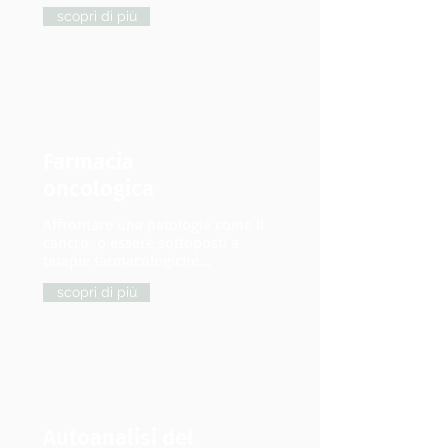
scopri di più
Farmacia
oncologica
Affrontare una patologia come il
cancro, o essere sottoposti a
terapie farmacologiche...
scopri di più
Autoanalisi del