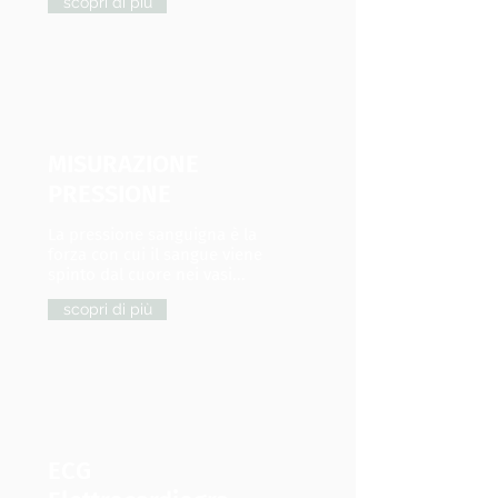
scopri di più
MISURAZIONE
PRESSIONE
La pressione sanguigna è la
forza con cui il sangue viene
spinto dal cuore nei vasi...
scopri di più
ECG