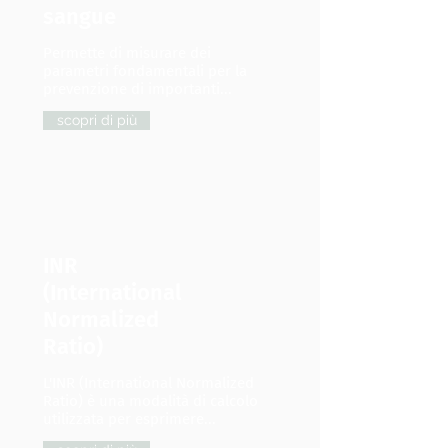
sangue
Permette di misurare dei
parametri fondamentali per la
prevenzione di importanti...
scopri di più
INR
(International
Normalized
Ratio)
L'INR (International Normalized
Ratio) è una modalità di calcolo
utilizzata per esprimere...