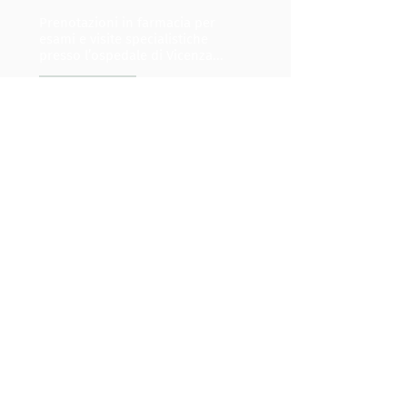
Prenotazioni in farmacia per
esami e visite specialistiche
presso l’ospedale di Vicenza...
scopri di più
ANALISI PELLE E
CAPELLI CON
VIDEODERMOTOS
COPIO
Conoscere lo stato di salute di
pelle e capelli permette di...
scopri di più