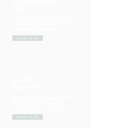
Elettrocardiogra
mma
L’elettrocardiogramma a riposo o
ECG è un esame strumentale e
diagnostico utile per lo...
scopri di più
HOLTER
PRESSORIO
Misura i valori della pressione
arteriosa e della frequenza
cardiaca nell’arco delle 24 ore...
scopri di più